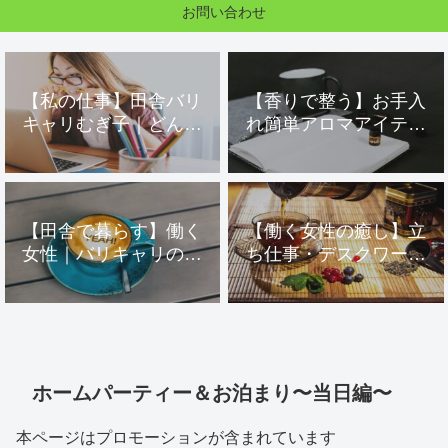
お問い合わせ
【私の仕事】田舎バリ
【香りで整う】お手入
キャリむぎ子｜どんな
れ簡単アロマアイテム
仕事をしている？
２選｜お部屋をワンラ
ンクアップ！上質空間
へ｜ディフューザー
【田舎で暮らす】働く
【働く女性の癒し】立
女性｜バリキャリの息
ち仕事・デスクワーク
抜き方法３選〜帰宅
で限界・・・｜マッサ
後〜
ージ＆ハーブティー｜
ブレンドハーブティー
ホームパーティー＆お泊まり〜当日編〜
本ページはプロモーションが含まれています